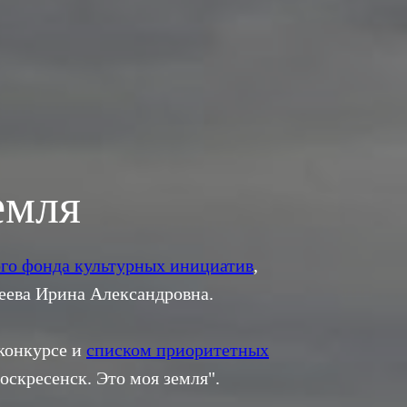
емля
го фонда культурных инициатив
,
еева Ирина Александровна.
конкурсе и
списком приоритетных
оскресенск. Это моя земля".