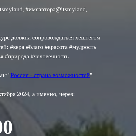
tsmyland, #имяавтора@itsmyland,
курс должна сопровождаться хештегом
й: #вера #благо #красота #мудрость
ья #природа #человечность
мы "
Россия - страна возможностей
"
тября 2024, а именно, через:
00