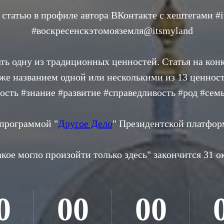
статью в профиле автора ВКонтакте с хештегами #i
#воскресенскэтомояземля@itsmyland
ть одну из традиционных ценностей. Статья на кон
же названием одной или несколькими из 13 ценносте
ость #знание #развитие #справедливость #род #сем
программой "
Другое Дело
" Президентской платфор
кое могло произойти только здесь" закончится 31 ок
0
00
00