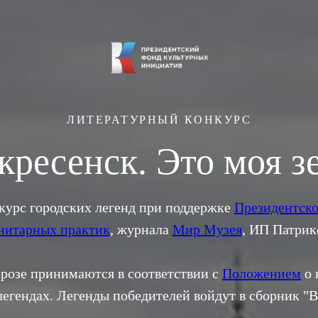
ЛИТЕРАТУРНЫЙ КОНКУРС
кресенск. Это моя з
курс городских легенд при поддержке
Президентско
нитарных практик
, журнала
Мир Музея
, ИП Патрик
розе принимаются в соответствии с
Положением
о 
легендах. Легенды победителей войдут в сборник "В