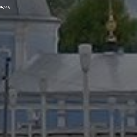
екунд