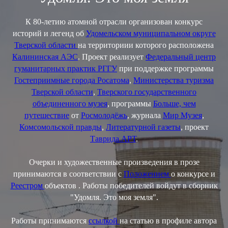
К 80-летию атомной отрасли организован конкурс
историй и легенд об
Удомельском муниципальном округе
Тверской области
на территориии которого расположена
Калининская АЭС
. Проект реализует
Федеральный центр
гуманитарных практик РГГУ
при поддержке программы
Гостеприимные города Росатома
,
Министерства туризма
Тверской области
,
Тверского государственного
объединенного музея
, программы
Больше, чем
путешествие
от
Росмолодёжь
, журнала
Мир Музея
,
Комсомольской правды
,
Литературной газеты
, проект
Таврида.АРТ
.
Очерки и художественные произведения в прозе
принимаются в соответствии с
Положением
о конкурсе и
Реестром
объектов . Работы победителей войдут в сборник
"Удомля. Это моя земля".
Работы принимаются
ссылкой
на статью в профиле автора