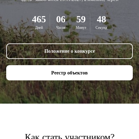
465
06
59
47
Дней
Часов
Минут
Секунд
Положение о конкурсе
Реестр объектов
Как стать участником?