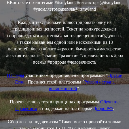
ВКонтакте с хештегами #itsmyland, #имяавтора@itsmyland,
#удомляэтомояземля@itsmyland
Каждый текст должен иллюстрировать одну из
традиционных ценностей. Текст на конкурс должен
сопровождаться хештегом #настоящиеценностибудущего,
а также названием одной или несколькими из 13
ценностей: #вера #благо #красота #мудрость #мастерство
#состоятельность #знание #развитие #справедливость #род
#семья #природа #человечность
Награды
участникам предоставлены программой "
Другое
Дело
" Президентской платформы "
Россия - страна
возможностей
".
Проект реализуется в принципах программы
Обучение
служением
и поддержан на платформе
Добро РФ
.
Сбор легенд под девизом "Такое могло произойти только
здесь" закончится 15.11.2027, а именно, через: