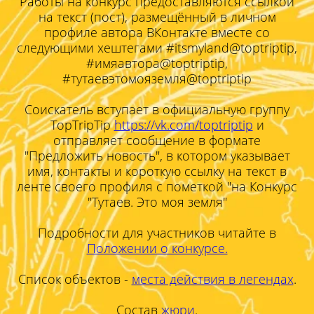
Работы на конкурс предоставляются ссылкой
на текст (пост), размещённый в личном
профиле автора ВКонтакте вместе со
следующими хештегами #itsmyland@toptriptip,
#имяавтора@toptriptip,
#тутаевэтомояземля@toptriptip
Соискатель вступает в официальную группу
TopTripTip
https://vk.com/toptriptip
и
отправляет сообщение в формате
"Предложить новость", в котором указывает
имя, контакты и короткую ссылку на текст в
ленте своего профиля с пометкой "на Конкурс
"Тутаев. Это моя земля"
Подробности для участников читайте в
Положении о конкурсе.
Список объектов -
места действия в легендах
.
Состав
жюри
.