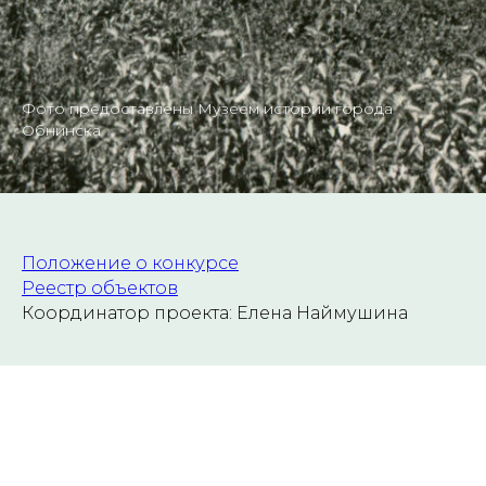
Фото предоставлены Музеем истории города
Обнинска
Положение о конкурсе
Реестр объектов
Координатор проекта: Елена Наймушина
Телефон:
+79119061545
Вконтакте:
Елена Наймушина
Telegram: @Lena_Linda