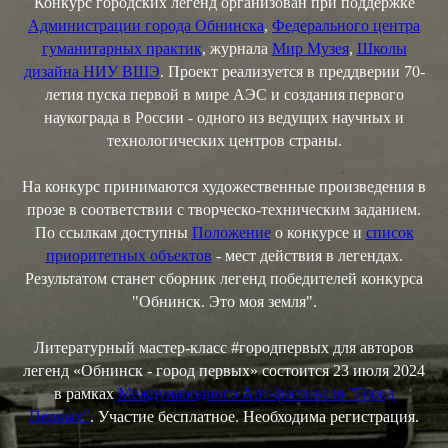
Конкурс городских легенд организован при поддержке
Администрации города Обнинска
,
Федерального центра
гуманитарных практик
, журнала
Мир Музея
,
Школы
дизайна НИУ ВШЭ
. Проект реализуется в преддверии 70-
летия пуска первой в мире АЭС и создания первого
наукограда в России - одного из ведущих научных и
технологических центров страны.
На конкурс принимаются художественные произведения в
прозе в соответствии с творческо-техническим заданием.
По ссылкам доступны
Положение
о конкурсе и
список
приоритетных объектов
- мест действия в легендах.
Результатом станет сборник легенд победителей конкурса
"Обнинск. Это моя земля".
Литературный мастер-класс #городпервых для авторов
легенд «Обнинск - город первых» состоится 23 июля 2024
в рамках
Международного Арт-фестиваля "Город
Первых"
. Участие бесплатное. Необходима регистрация.