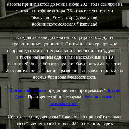
Работы принимаются до конца июля 2024 года ссылкой на
статью в профиле автора ВКонтакте с хештегами
#itsmyland, #имяавтора@itsmyland,
#обнинскэтомояземля@itsmyland
Каждая легенда должна иллюстрировать одну из
традиционных ценностей. Статья на конкурс должна
сопровождаться хештегом #настоящиеценностибудущего,
а также названием одной или несколькими из 13
ценностей: #вера #благо #красота #мудрость #мастерство
#состоятельность #знание #развитие #справедливость #род
#семья #природа #человечность
Призы участникам
предоставлены программой "
Другое
Дело
" Президентской платформы "
Россия - страна
возможностей
"
Сбор легенд под девизом "Такое могло произойти только
здесь" закончится 31 июля 2024, а именно, через: