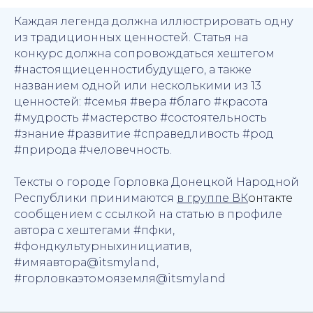
Каждая легенда должна иллюстрировать одну
из традиционных ценностей. Статья на
конкурс должна сопровождаться хештегом
#настоящиеценностибудущего, а также
названием одной или несколькими из 13
ценностей: #семья #вера #благо #красота
#мудрость #мастерство #состоятельность
#знание #развитие #справедливость #род
#природа #человечность.
Тексты о городе Горловка Донецкой Народной
Республики принимаются
в группе ВК
онтакте
сообщением с ссылкой на статью в профиле
автора с хештегами #пфки,
#фондкультурныхинициатив,
#имяавтора@itsmyland,
#горловкаэтомояземля@itsmyland