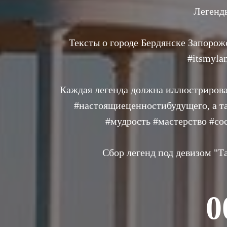
Легенды
Тексты о городе Бердянске Запорож
#itsmyla
Каждая легенда должна иллюстрирова
#настоящиеценностибудущего, а та
#мудрость #мастерство #со
Сбор легенд под девизом "Та
0