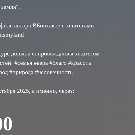
 земля".
офиле автора ВКонтакте с хештегами
itsmyland
курс должна сопровождаться хештегом
тей: #семья #вера #благо #красота
род #природа #человечность
тября 2025, а именно, через:
00