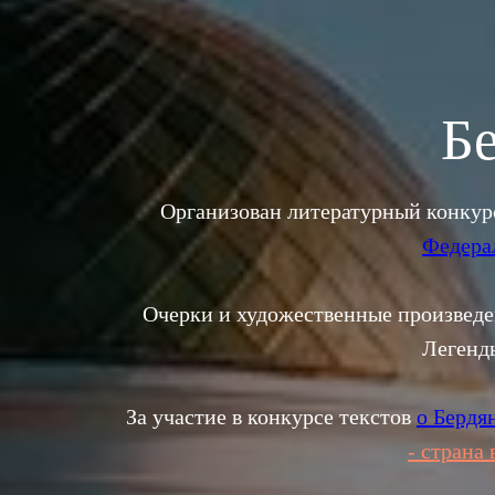
Бе
Организован литературный конкурс
Федера
Очерки и художественные произведе
Легенды
За участие в конкурсе текстов
о Бердя
- страна