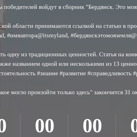
 победителей войдут в сборник "Бердянск. Это моя
ской области принимаются ссылкой на статью в пр
nd, #имяавтора@itsmyland, #бердянскэтомояземля@
ть одну из традиционных ценностей. Статья на кон
кже названием одной или несколькими из 13 ценнос
стоятельность #знание #развитие #справедливость #
кое могло произойти только здесь" закончится 31 ок
0
00
00