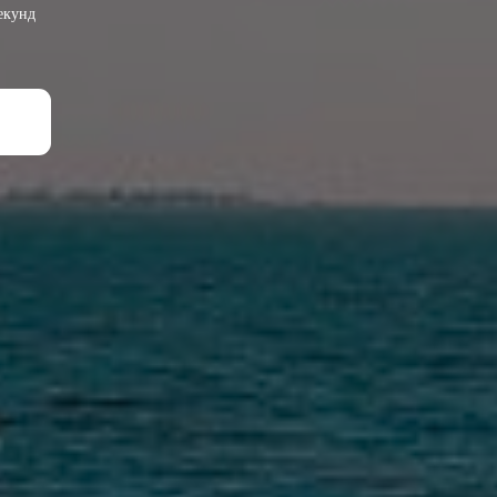
екунд