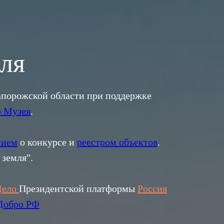
мля
Запорожской области при поддержке
 Музея
.
нием
о конкурсе и
реестром объектов
.
 земля".
Дело
Президентской платформы
Россия
Добро РФ