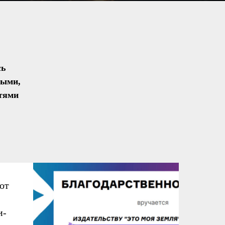
сь
ными,
тями
от
и-