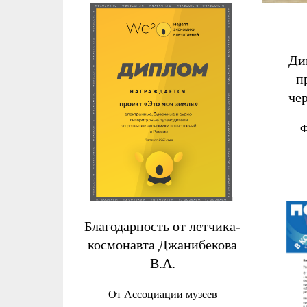
Ди
п
че
Ф
Благодарность от летчика-
космонавта Джанибекова
В.А.
От Ассоциации музеев