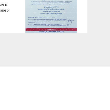
зм и
нного