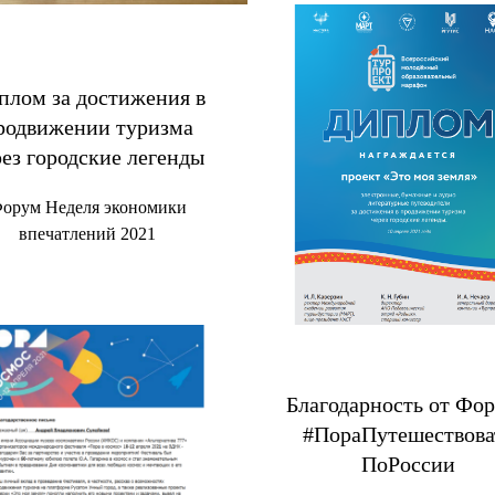
плом за достижения в
родвижении туризма
рез городские легенды
орум Неделя экономики
впечатлений 2021
Благодарность от Фо
#ПораПутешествова
ПоРоссии