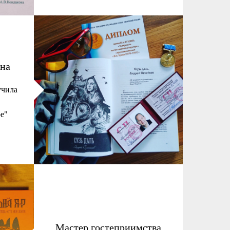
на
учила
е"
Мастер гостеприимства